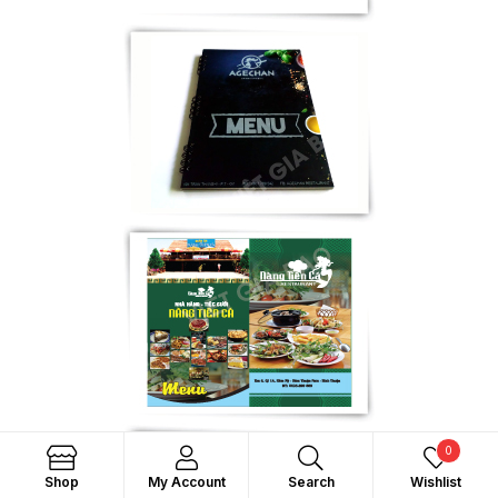
0
Search
Shop
My Account
Search
Wishlist