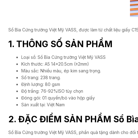
Sổ Bìa Cứng trường Việt Mỹ VASS, được làm từ chất liệu giấy C1
1. THÔNG SỐ SẢN PHẨM
Loại sổ: Sổ Bìa Cứng trường Việt Mỹ VASS
Kích thước: A5 14×20.5cm (±2mm)
Màu sắc: Nhiều màu, ép kim sang trọng.
Số trang: 238 trang.
Định lượng: 80 gsm
Độ trắng: 76-92%ISO tùy chọn
Đóng gói: 01 quyển/bỏ vào hộp giấy
Sản xuất tại: Việt Nam
2. ĐẶC ĐIỂM SẢN PHẨM Sổ Bìa
Sổ Bìa Cứng trường Việt Mỹ VASS, phần quà tặng dành cho đối 