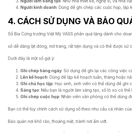
Người làm sáng tạo
: Như nhà thiết kế, nghệ sĩ, và nhà v
Người kinh doanh
: Dùng để ghi chép các cuộc họp, lập 
4. CÁCH SỬ DỤNG VÀ BẢO QU
Sổ Bìa Cứng trường Việt Mỹ VASS phần quà tặng dành cho doan
sổ dễ dàng lật đóng, mở trang, rất tiện dụng và có thể được sử
Dưới đây là một số gợi ý:
Ghi chép hàng ngày
: Sử dụng để ghi lại các công việc c
Lên kế hoạch
: Dùng để lập kế hoạch tuần, tháng hoặc nă
Ghi chú học tập
: Học sinh, sinh viên có thể dùng để ghi 
Sáng tạo
: Nếu bạn là người làm sáng tạo, sổ lò xo có thể 
Ghi chép cuộc họp
: Nhân viên văn phòng có thể dùng để
Bạn có thể tùy chỉnh cách sử dụng sổ theo nhu cầu cá nhân của
Bảo quản nơi khô ráo, thoáng mát, tránh nơi ẩm ướt.