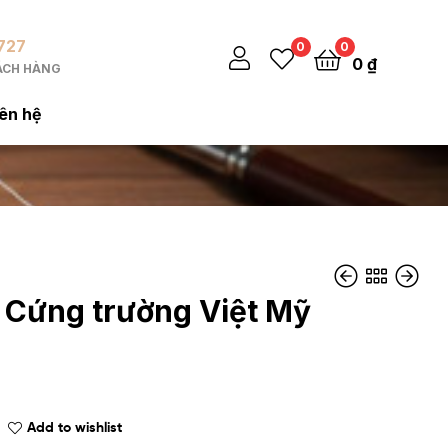
4727
0
0
0
₫
ÁCH HÀNG
iên hệ
a Cứng trường Việt Mỹ
Add to wishlist