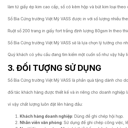
làm từ giấy ép kim cao cấp, sổ có kèm hộp và bút kim loại theo 
Sổ Bìa Cứng trường Việt Mỹ VASS được in với số lượng nhiều th
Ruột sổ 200 trang in giấy fort trắng định lượng 80gsm In theo thi
Sổ Bìa Cứng trường Việt Mỹ VASS sẽ là lựa chọn lý tưởng cho 
Quý khách có yêu cầu đang tìm kiếm một cuốn sổ như vậy hãy liê
3. ĐỐI TƯỢNG SỬ DỤNG
Sổ Bìa Cứng trường Việt Mỹ VASS là phần quà tặng dành cho d
đối tác khách hàng được thiết kế và in riêng cho doanh nghiệp 
vì vậy chất lượng luôn đặt lên hàng đầu:
Khách hàng doanh nghiệp
: Dùng để ghi chép hội họp.
Nhân viên văn phòng
: Sử dụng để ghi chép công việc, 