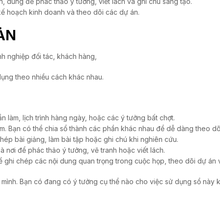
ăn, dùng để phác thảo ý tưởng, viết lách và ghi chú sáng tạo.
kế hoạch kinh doanh và theo dõi các dự án.
ẢN
h nghiệp đối tác, khách hàng,
 dụng theo nhiều cách khác nhau.
ần làm, lịch trình hàng ngày, hoặc các ý tưởng bất chợt.
m. Bạn có thể chia sổ thành các phần khác nhau để dễ dàng theo dõi
chép bài giảng, làm bài tập hoặc ghi chú khi nghiên cứu.
là nơi để phác thảo ý tưởng, vẽ tranh hoặc viết lách.
 ghi chép các nội dung quan trọng trong cuộc họp, theo dõi dự án 
 mình. Bạn có đang có ý tưởng cụ thể nào cho việc sử dụng sổ này