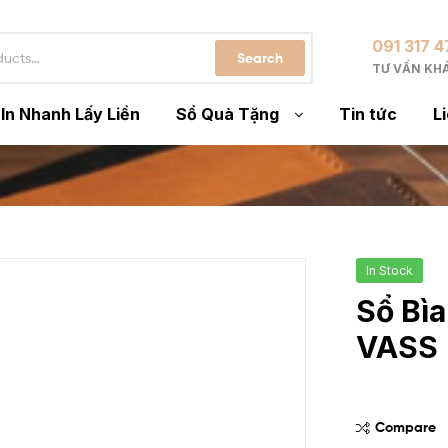
091 317 
Search
TƯ VẤN KH
In Nhanh Lấy Liền
Sổ Quà Tặng
Tin tức
L
In Stock
Sổ Bì
VASS
Compare