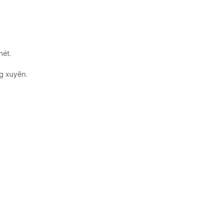
nét.
g xuyên.