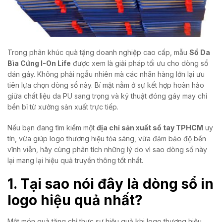
Trong phân khúc quà tặng doanh nghiệp cao cấp, mẫu
Sổ Da
Bìa Cứng I-On Life
được xem là giải pháp tối ưu cho dòng sổ
dán gáy. Không phải ngẫu nhiên mà các nhãn hàng lớn lại ưu
tiên lựa chọn dòng sổ này. Bí mật nằm ở sự kết hợp hoàn hảo
giữa chất liệu da PU sang trọng và kỹ thuật đóng gáy may chỉ
bền bỉ từ xưởng sản xuất trực tiếp.
Nếu bạn đang tìm kiếm một
địa chỉ sản xuất sổ tay TPHCM
uy
tín, vừa giúp logo thương hiệu tỏa sáng, vừa đảm bảo độ bền
vĩnh viễn, hãy cùng phân tích những lý do vì sao dòng sổ này
lại mang lại hiệu quả truyền thông tốt nhất.
1. Tại sao nói đây là dòng sổ in
logo hiệu quả nhất?
Một món quà tặng chỉ thực sự hiệu quả khi logo thương hiệu