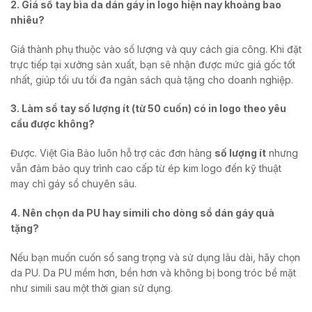
2. Giá sổ tay bìa da dán gáy in logo hiện nay khoảng bao
nhiêu?
Giá thành phụ thuộc vào số lượng và quy cách gia công. Khi đặt
trực tiếp tại xưởng sản xuất, bạn sẽ nhận được mức giá gốc tốt
nhất, giúp tối ưu tối đa ngân sách quà tặng cho doanh nghiệp.
3. Làm sổ tay số lượng ít (từ 50 cuốn) có in logo theo yêu
cầu được không?
Được. Việt Gia Bảo luôn hỗ trợ các đơn hàng
số lượng ít
nhưng
vẫn đảm bảo quy trình cao cấp từ ép kim logo đến kỹ thuật
may chỉ gáy sổ chuyên sâu.
4. Nên chọn da PU hay simili cho dòng sổ dán gáy quà
tặng?
Nếu bạn muốn cuốn sổ sang trọng và sử dụng lâu dài, hãy chọn
da PU. Da PU mềm hơn, bền hơn và không bị bong tróc bề mặt
như simili sau một thời gian sử dụng.