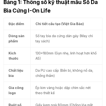
Bảng 1: Thông số kỹ thuật mẫu Sổ Da
Bìa Cứng I-On Life
Đặc điểm
Chi tiết cấu tạo (Việt Gia Bảo)
Dòng sản
Sổ tay bìa da cứng dán gáy (May chỉ
phẩm
tay sách)
Kích
130x180mm (Gọn nhẹ, linh hoạt hơn khổ
thước
A5)
Chất liệu
Da PU cao cấp (Bền bỉ, không nổ da,
bìa
chống thấm)
Gia công
Ép kim vàng hoặc dập chìm sắc nét
logo
theo thiết kế
Ruột sổ
Giấy kem ngà 80gsm (Chống lóa mắt,