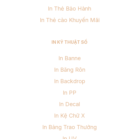
In Thẻ Bảo Hành
In Thẻ cào Khuyến Mãi
IN KỸ THUẬT SỐ
In Banne
In Băng Rôn
In Backdrop
In PP
In Decal
In Kệ Chữ X
In Bảng Trao Thưởng
In UV