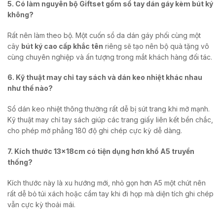
5. Có làm nguyên bộ Giftset gồm sổ tay dán gáy kèm bút ký
không?
Rất nên làm theo bộ. Một cuốn sổ da dán gáy phối cùng một
cây
bút ký cao cấp khắc tên
riêng sẽ tạo nên bộ quà tặng vô
cùng chuyên nghiệp và ấn tượng trong mắt khách hàng đối tác.
6. Kỹ thuật may chỉ tay sách và dán keo nhiệt khác nhau
như thế nào?
Sổ dán keo nhiệt thông thường rất dễ bị sút trang khi mở mạnh.
Kỹ thuật may chỉ tay sách giúp các trang giấy liên kết bền chắc,
cho phép mở phẳng 180 độ ghi chép cực kỳ dễ dàng.
7. Kích thước 13x18cm có tiện dụng hơn khổ A5 truyền
thống?
Kích thước này là xu hướng mới, nhỏ gọn hơn A5 một chút nên
rất dễ bỏ túi xách hoặc cầm tay khi đi họp mà diện tích ghi chép
vẫn cực kỳ thoải mái.