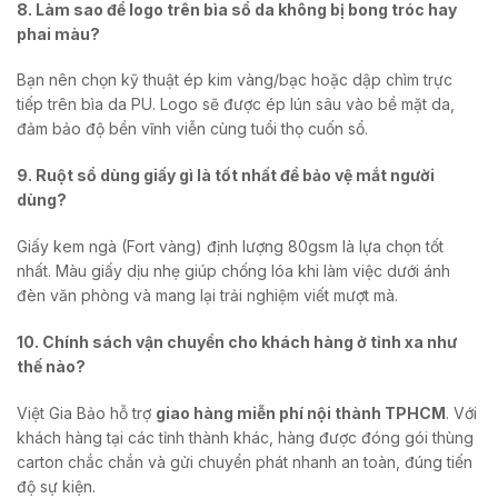
8. Làm sao để logo trên bìa sổ da không bị bong tróc hay
phai màu?
Bạn nên chọn kỹ thuật ép kim vàng/bạc hoặc dập chìm trực
tiếp trên bìa da PU. Logo sẽ được ép lún sâu vào bề mặt da,
đảm bảo độ bền vĩnh viễn cùng tuổi thọ cuốn sổ.
9. Ruột sổ dùng giấy gì là tốt nhất để bảo vệ mắt người
dùng?
Giấy kem ngà (Fort vàng) định lượng 80gsm là lựa chọn tốt
nhất. Màu giấy dịu nhẹ giúp chống lóa khi làm việc dưới ánh
đèn văn phòng và mang lại trải nghiệm viết mượt mà.
10. Chính sách vận chuyển cho khách hàng ở tỉnh xa như
thế nào?
Việt Gia Bảo hỗ trợ
giao hàng miễn phí nội thành TPHCM
. Với
khách hàng tại các tỉnh thành khác, hàng được đóng gói thùng
carton chắc chắn và gửi chuyển phát nhanh an toàn, đúng tiến
độ sự kiện.