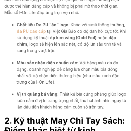
được thể hiện đẳng cấp và không bị phai mờ theo thời gian.
Mẫu sổ I-On Life đáp ứng trọn vẹn nhờ:
Chất liệu Da PU “ăn” logo:
Khác với simili thông thường,
da PU cao cấp
tại Việt Gia Bảo có độ đàn hồi cực tốt. Khi
sử dụng kỹ thuật
ép kim vàng (Gold Foil)
hoặc
dập
chìm
, logo sẽ hiện lên sắc nét, có độ lún sâu tinh tế và
sang trọng vượt trội.
Màu sắc nhận diện chuẩn xác:
Với bảng màu da đa
dạng, doanh nghiệp dễ dàng lựa chọn màu bìa đồng
nhất với bộ nhận diện thương hiệu (như màu xanh đặc
trưng của I-On Life).
Vị trí quảng bá vàng:
Thiết kế bìa cứng phẳng giúp logo
luôn nằm ở vị trí trang trọng nhất, thu hút ánh nhìn ngay từ
lần đầu tiên khách hàng cầm cuốn sổ trên tay.
2. Kỹ thuật May Chỉ Tay Sách:
Điểm khác biệt từ kinh