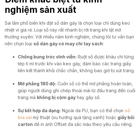
nghiệm sản xuất
Sai lầm phổ biến khi đặt sổ dán gáy là chọn loại chỉ dùng keo
nhiệt vì giá rẻ. Loại sổ này rất nhanh bị rời trang khi lật mở
thường xuyên. Với nhiều năm kinh nghiệm, chúng tôi tư vấn bạn
nên chọn loại
sổ dán gáy có may chỉ tay sách
:
Chống bung tróc vĩnh viễn:
Ruột sổ được khâu chỉ từng
tép tỉ mỉ trước khi vào keo gáy, đảm bảo các trang giấy
liên kết thành khối chắc chắn, không bao giờ bị sút trang.
Mở phẳng 180 độ:
Cuốn sổ có thể mở phẳng hoàn toàn,
giúp người dùng ghi chép thoải mái từ đầu trang đến cuối
trang mà
không bị cộm gáy
hay gãy sổ.
Sự kết hợp đa dạng:
Ngoài da PU, bạn có thể chọn
sổ
bìa vải
mỹ thuật (xu hướng quà tặng xanh) hoặc
giấy bồi
carton
để in ảnh Offset đa sắc màu theo yêu cầu riêng.