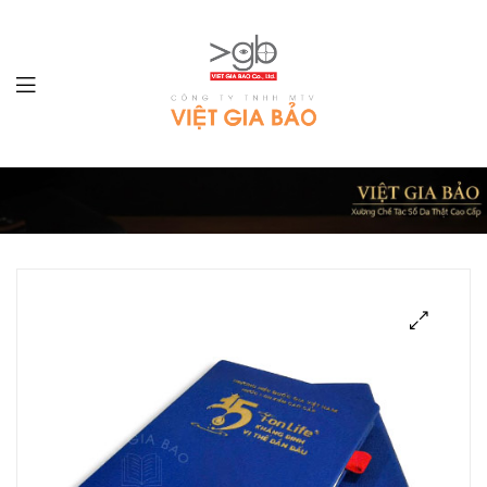
LÀM
SỔ
TAY