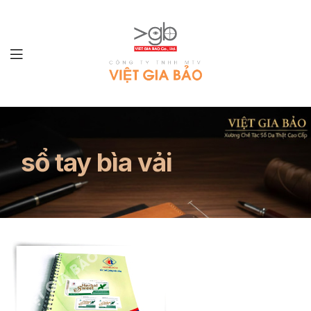
LÀM
SỔ
sổ tay bìa vải
TAY