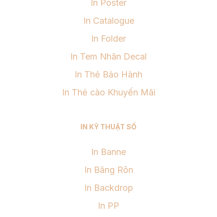
In Poster
In Catalogue
In Folder
In Tem Nhãn Decal
In Thẻ Bảo Hành
In Thẻ cào Khuyến Mãi
IN KỸ THUẬT SỐ
In Banne
In Băng Rôn
In Backdrop
In PP