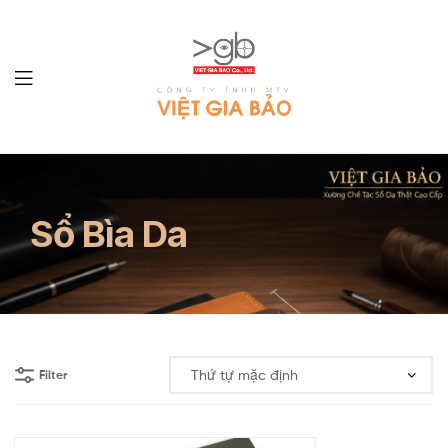
LÀM
SỔ
Sổ Bìa Da
TAY
Filter