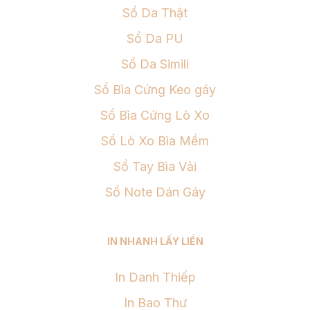
Sổ Da Thật
Sổ Da PU
Sổ Da Simili
Sổ Bìa Cứng Keo gáy
Sổ Bìa Cứng Lò Xo
Sổ Lò Xo Bìa Mềm
Sổ Tay Bìa Vải
Sổ Note Dán Gáy
IN NHANH LẤY LIỀN
In Danh Thiếp
In Bao Thư