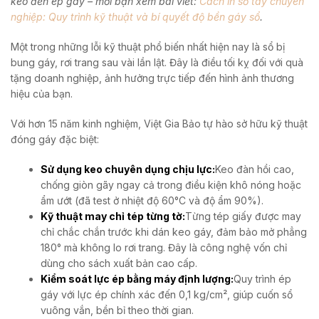
keo đến ép gáy – mời bạn xem bài viết:
Cách in sổ tay chuyên
nghiệp: Quy trình kỹ thuật và bí quyết độ bền gáy sổ
.
Một trong những lỗi kỹ thuật phổ biến nhất hiện nay là sổ bị
bung gáy, rơi trang sau vài lần lật. Đây là điều tối kỵ đối với quà
tặng doanh nghiệp, ảnh hưởng trực tiếp đến hình ảnh thương
hiệu của bạn.
Với hơn 15 năm kinh nghiệm, Việt Gia Bảo tự hào sở hữu kỹ thuật
đóng gáy đặc biệt:
Sử dụng keo chuyên dụng chịu lực:
Keo đàn hồi cao,
chống giòn gãy ngay cả trong điều kiện khô nóng hoặc
ẩm ướt (đã test ở nhiệt độ 60°C và độ ẩm 90%).
Kỹ thuật may chỉ tép từng tờ:
Từng tép giấy được may
chỉ chắc chắn trước khi dán keo gáy, đảm bảo mở phẳng
180° mà không lo rơi trang. Đây là công nghệ vốn chỉ
dùng cho sách xuất bản cao cấp.
Kiểm soát lực ép bằng máy định lượng:
Quy trình ép
gáy với lực ép chính xác đến 0,1 kg/cm², giúp cuốn sổ
vuông vắn, bền bỉ theo thời gian.