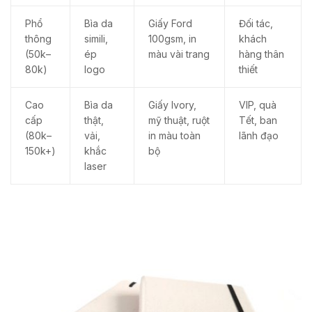
Phổ
Bìa da
Giấy Ford
Đối tác,
thông
simili,
100gsm, in
khách
(50k–
ép
màu vài trang
hàng thân
80k)
logo
thiết
Cao
Bìa da
Giấy Ivory,
VIP, quà
cấp
thật,
mỹ thuật, ruột
Tết, ban
(80k–
vải,
in màu toàn
lãnh đạo
150k+)
khắc
bộ
laser