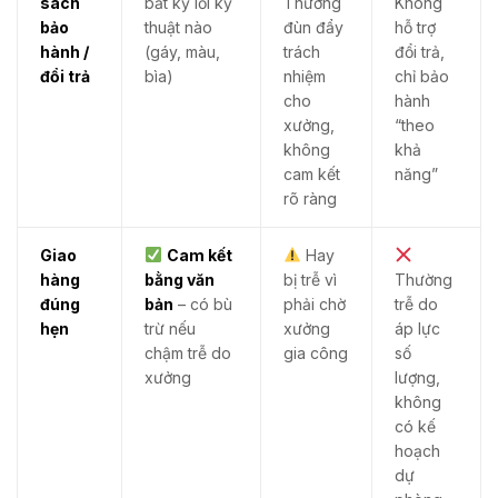
sách
bất kỳ lỗi kỹ
Thường
Không
bảo
thuật nào
đùn đẩy
hỗ trợ
hành /
(gáy, màu,
trách
đổi trả,
đổi trả
bìa)
nhiệm
chỉ bảo
cho
hành
xưởng,
“theo
không
khả
cam kết
năng”
rõ ràng
Giao
Cam kết
Hay
hàng
bằng văn
bị trễ vì
Thường
đúng
bản
– có bù
phải chờ
trễ do
hẹn
trừ nếu
xưởng
áp lực
chậm trễ do
gia công
số
xưởng
lượng,
không
có kế
hoạch
dự