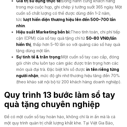
Giá trị sử dụng thực tế:
Đồng hành cùng khách hàng
trong mọi cuộc họp, ghi chép ý tưởng suốt 365 ngày. Một
cuốn sổ chất lượng có thể được dùng đến 1–2 năm,
tức
lượt hiển diện thương hiệu lên đến 500–700 lần
nhìn
.
Hiệu suất Marketing bền bỉ:
Theo tính toán, chi phí tiếp
cận (CPM) của sổ tay quà tặng chỉ từ
50–80 VNĐ/lần
hiển thị
, thấp hơn 5–10 lần so với quảng cáo số hay quà
tặng dùng một lần.
Sự tinh tế & trân trọng:
Một cuốn sổ tay cao cấp, đóng
gói chỉn chu luôn tạo cảm giác được trân trọng hơn các
món quà đại trà. Đặc biệt khi sổ được
in tên riêng từng
người nhận
, mức độ ghi nhớ thương hiệu tăng đến 70%
(theo khảo sát nội bộ từ 200 khách hàng doanh nghiệp).
Quy trình 13 bước làm sổ tay
quà tặng chuyên nghiệp
Để có một cuốn sổ tay hoàn hảo, không chỉ là in ấn mà là cả
một quy trình quản trị chất lượng khắt khe. Tại Việt Gia Bảo,