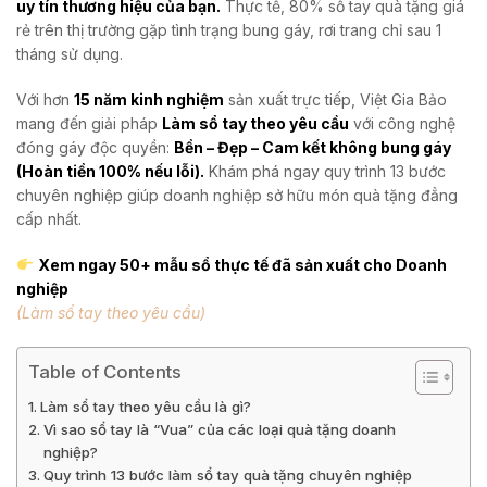
uy tín thương hiệu của bạn.
Thực tế, 80% sổ tay quà tặng giá
rẻ trên thị trường gặp tình trạng bung gáy, rơi trang chỉ sau 1
tháng sử dụng.
Với hơn
15 năm kinh nghiệm
sản xuất trực tiếp, Việt Gia Bảo
mang đến giải pháp
Làm sổ tay theo yêu cầu
với công nghệ
đóng gáy độc quyền:
Bền – Đẹp – Cam kết không bung gáy
(Hoàn tiền 100% nếu lỗi).
Khám phá ngay quy trình 13 bước
chuyên nghiệp giúp doanh nghiệp sở hữu món quà tặng đẳng
cấp nhất.
Xem ngay 50+ mẫu sổ thực tế đã sản xuất cho Doanh
nghiệp
(Làm sổ tay theo yêu cầu)
Table of Contents
Làm sổ tay theo yêu cầu là gì?
Vì sao sổ tay là “Vua” của các loại quà tặng doanh
nghiệp?
Quy trình 13 bước làm sổ tay quà tặng chuyên nghiệp