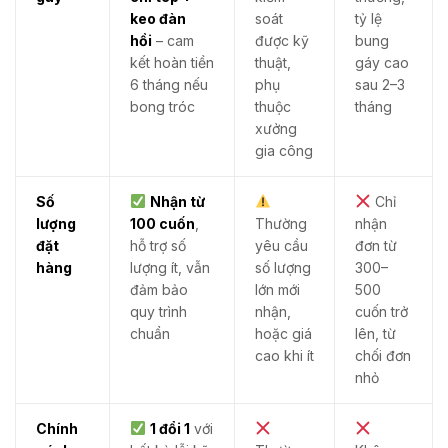
keo đàn
soát
tỷ lệ
hồi
– cam
được kỹ
bung
kết hoàn tiền
thuật,
gáy cao
6 tháng nếu
phụ
sau 2–3
bong tróc
thuộc
tháng
xưởng
gia công
Số
Nhận từ
Chỉ
lượng
100 cuốn
,
Thường
nhận
đặt
hỗ trợ số
yêu cầu
đơn từ
hàng
lượng ít, vẫn
số lượng
300–
đảm bảo
lớn mới
500
quy trình
nhận,
cuốn trở
chuẩn
hoặc giá
lên, từ
cao khi ít
chối đơn
nhỏ
Chính
1 đổi 1
với