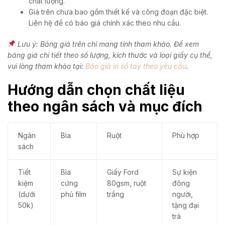
chất lượng.
Giá trên chưa bao gồm thiết kế và công đoạn đặc biệt.
Liên hệ để có báo giá chính xác theo nhu cầu.
Lưu ý: Bảng giá trên chỉ mang tính tham khảo. Để xem
bảng giá chi tiết theo số lượng, kích thước và loại giấy cụ thể,
vui lòng tham khảo tại:
Báo giá in sổ tay theo yêu cầu
.
Hướng dẫn chọn chất liệu
theo ngân sách và mục đích
Ngân
Bìa
Ruột
Phù hợp
sách
Tiết
Bìa
Giấy Ford
Sự kiện
kiệm
cứng
80gsm, ruột
đông
(dưới
phủ film
trắng
người,
50k)
tặng đại
trà