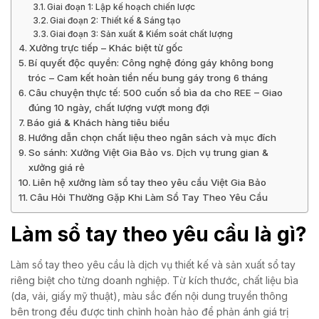
Giai đoạn 1: Lập kế hoạch chiến lược
Giai đoạn 2: Thiết kế & Sáng tạo
Giai đoạn 3: Sản xuất & Kiểm soát chất lượng
Xưởng trực tiếp – Khác biệt từ gốc
Bí quyết độc quyền: Công nghệ đóng gáy không bong
tróc – Cam kết hoàn tiền nếu bung gáy trong 6 tháng
Câu chuyện thực tế: 500 cuốn sổ bìa da cho REE – Giao
đúng 10 ngày, chất lượng vượt mong đợi
Báo giá & Khách hàng tiêu biểu
Hướng dẫn chọn chất liệu theo ngân sách và mục đích
So sánh: Xưởng Việt Gia Bảo vs. Dịch vụ trung gian &
xưởng giá rẻ
Liên hệ xưởng làm sổ tay theo yêu cầu Việt Gia Bảo
Câu Hỏi Thường Gặp Khi Làm Sổ Tay Theo Yêu Cầu
Làm sổ tay theo yêu cầu là gì?
Làm sổ tay theo yêu cầu là dịch vụ thiết kế và sản xuất sổ tay
riêng biệt cho từng doanh nghiệp. Từ kích thước, chất liệu bìa
(da, vải, giấy mỹ thuật), màu sắc đến nội dung truyền thông
bên trong đều được tinh chỉnh hoàn hảo để phản ánh giá trị