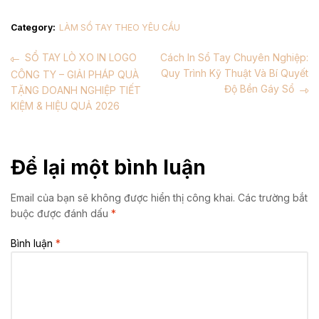
Category:
LÀM SỔ TAY THEO YÊU CẦU
SỔ TAY LÒ XO IN LOGO
Cách In Sổ Tay Chuyên Nghiệp:
Quy Trình Kỹ Thuật Và Bí Quyết
CÔNG TY – GIẢI PHÁP QUÀ
Độ Bền Gáy Sổ
TẶNG DOANH NGHIỆP TIẾT
KIỆM & HIỆU QUẢ 2026
Để lại một bình luận
Email của bạn sẽ không được hiển thị công khai.
Các trường bắt
buộc được đánh dấu
*
Bình luận
*