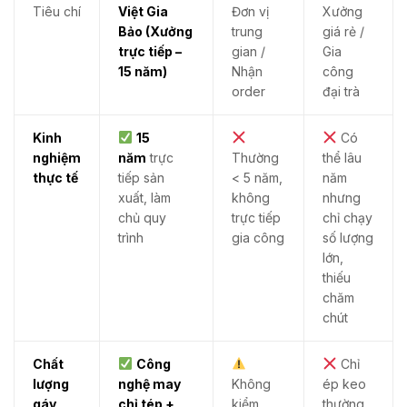
Tiêu chí
Việt Gia
Đơn vị
Xưởng
Bảo (Xưởng
trung
giá rẻ /
trực tiếp –
gian /
Gia
15 năm)
Nhận
công
order
đại trà
Kinh
15
Có
nghiệm
năm
trực
Thường
thể lâu
thực tế
tiếp sản
< 5 năm,
năm
xuất, làm
không
nhưng
chủ quy
trực tiếp
chỉ chạy
trình
gia công
số lượng
lớn,
thiếu
chăm
chút
Chất
Công
Chỉ
lượng
nghệ may
Không
ép keo
gáy
chỉ tép +
kiểm
thường,