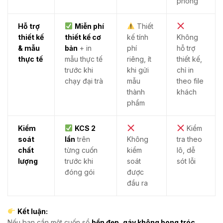
phòng
Hỗ trợ
Miễn phí
Thiết
thiết kế
thiết kế cơ
kế tính
Không
& mẫu
bản
+ in
phí
hỗ trợ
thực tế
mẫu thực tế
riêng, ít
thiết kế,
trước khi
khi gửi
chỉ in
chạy đại trà
mẫu
theo file
thành
khách
phẩm
Kiểm
KCS 2
Kiểm
soát
lần
trên
Không
tra theo
chất
từng cuốn
kiểm
lô, dễ
lượng
trước khi
soát
sót lỗi
đóng gói
được
đầu ra
Kết luận:
Nếu bạn cần một cuốn sổ
bền đẹp, gáy không bong tróc,