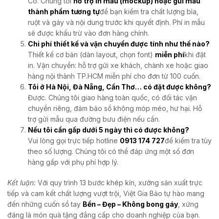
Có. Chúng tôi
hỗ trợ in mẫu (mockup) hoặc gửi mẫu
thành phẩm tương tự
để bạn kiểm tra chất lượng bìa,
ruột và gáy và nội dung trước khi quyết định. Phí in mẫu
sẽ được khấu trừ vào đơn hàng chính.
Chi phí thiết kế và vận chuyển được tính như thế nào?
Thiết kế cơ bản (dàn layout, chọn font)
miễn phí
khi đặt
in. Vận chuyển: hỗ trợ gửi xe khách, chành xe hoặc giao
hàng nội thành TP.HCM miễn phí cho đơn từ 100 cuốn.
Tôi ở Hà Nội, Đà Nẵng, Cần Thơ… có đặt được không?
Được. Chúng tôi giao hàng toàn quốc, có đối tác vận
chuyển riêng, đảm bảo sổ không móp méo, hư hại. Hỗ
trợ gửi mẫu qua đường bưu điện nếu cần.
Nếu tôi cần gấp dưới 5 ngày thì có được không?
Vui lòng gọi trực tiếp hotline
0913 174 727
để kiểm tra tùy
theo số lượng. Chúng tôi có thể đáp ứng một số đơn
hàng gấp với phụ phí hợp lý.
Kết luận:
Với quy trình 13 bước khép kín, xưởng sản xuất trực
tiếp và cam kết chất lượng vượt trội, Việt Gia Bảo tự hào mang
đến những cuốn sổ tay
Bền – Đẹp – Không bong gáy
, xứng
đáng là món quà tặng đẳng cấp cho doanh nghiệp của bạn.